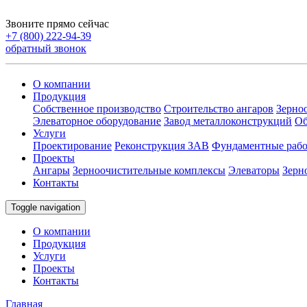
Звоните прямо сейчас
+7 (800) 222-94-39
обратный звонок
О компании
Продукция
Собственное производство
Строительство ангаров
Зерно
Элеваторное оборудование
Завод металлоконструкций
Об
Услуги
Проектирование
Реконструкция ЗАВ
Фундаментные раб
Проекты
Ангары
Зерноочистительные комплексы
Элеваторы
Зерн
Контакты
Toggle navigation
О компании
Продукция
Услуги
Проекты
Контакты
Главная