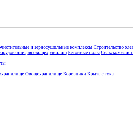
очистительные и зерносушильные комплексы
Строительство эле
орудование для овощехранилищ
Бетонные полы
Сельскохозяйст
оты
охранилище
Овощехранилищe
Коровники
Крытые тока