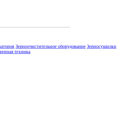
ваторов
Зерноочистительное оборудование
Зерносушилки
венная техника