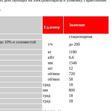
дно действующих на электроаппараты и упаковку. Гарантийные
.
Значение
Ед.измер
стационарная
до 10% и соломистой
т/ч
до 200
кг
1180
кВт
6,6
мм
1546
шт
12
об/мин
720
об/мин
58
град
18
мм
800
град
18
град
18