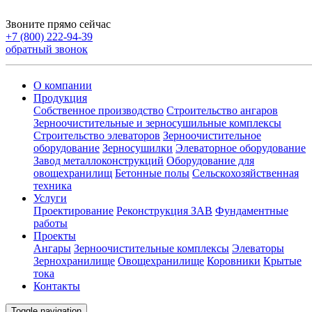
Звоните прямо сейчас
+7 (800) 222-94-39
обратный звонок
О компании
Продукция
Собственное производство
Строительство ангаров
Зерноочистительные и зерносушильные комплексы
Строительство элеваторов
Зерноочистительное
оборудование
Зерносушилки
Элеваторное оборудование
Завод металлоконструкций
Оборудование для
овощехранилищ
Бетонные полы
Сельскохозяйственная
техника
Услуги
Проектирование
Реконструкция ЗАВ
Фундаментные
работы
Проекты
Ангары
Зерноочистительные комплексы
Элеваторы
Зернохранилище
Овощехранилищe
Коровники
Крытые
тока
Контакты
Toggle navigation