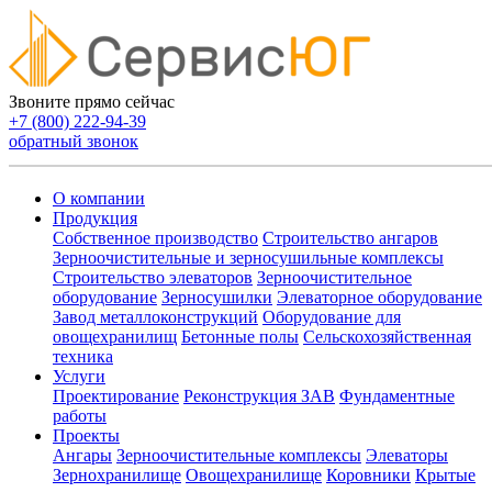
Звоните прямо сейчас
+7 (800) 222-94-39
обратный звонок
О компании
Продукция
Собственное производство
Строительство ангаров
Зерноочистительные и зерносушильные комплексы
Строительство элеваторов
Зерноочистительное
оборудование
Зерносушилки
Элеваторное оборудование
Завод металлоконструкций
Оборудование для
овощехранилищ
Бетонные полы
Сельскохозяйственная
техника
Услуги
Проектирование
Реконструкция ЗАВ
Фундаментные
работы
Проекты
Ангары
Зерноочистительные комплексы
Элеваторы
Зернохранилище
Овощехранилищe
Коровники
Крытые