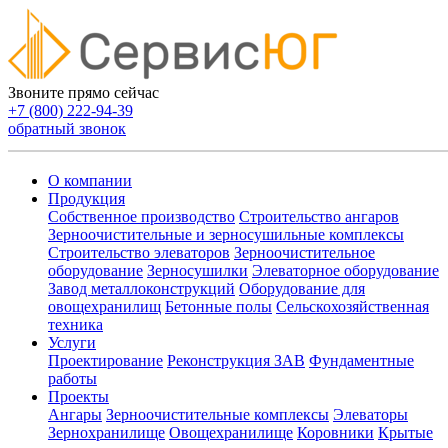
Звоните прямо сейчас
+7 (800) 222-94-39
обратный звонок
О компании
Продукция
Собственное производство
Строительство ангаров
Зерноочистительные и зерносушильные комплексы
Строительство элеваторов
Зерноочистительное
оборудование
Зерносушилки
Элеваторное оборудование
Завод металлоконструкций
Оборудование для
овощехранилищ
Бетонные полы
Сельскохозяйственная
техника
Услуги
Проектирование
Реконструкция ЗАВ
Фундаментные
работы
Проекты
Ангары
Зерноочистительные комплексы
Элеваторы
Зернохранилище
Овощехранилищe
Коровники
Крытые