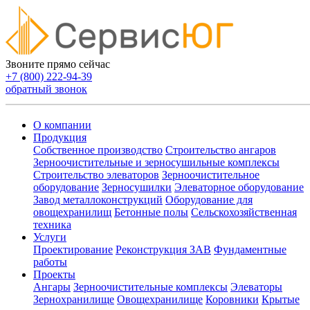
Звоните прямо сейчас
+7 (800) 222-94-39
обратный звонок
О компании
Продукция
Собственное производство
Строительство ангаров
Зерноочистительные и зерносушильные комплексы
Строительство элеваторов
Зерноочистительное
оборудование
Зерносушилки
Элеваторное оборудование
Завод металлоконструкций
Оборудование для
овощехранилищ
Бетонные полы
Сельскохозяйственная
техника
Услуги
Проектирование
Реконструкция ЗАВ
Фундаментные
работы
Проекты
Ангары
Зерноочистительные комплексы
Элеваторы
Зернохранилище
Овощехранилищe
Коровники
Крытые