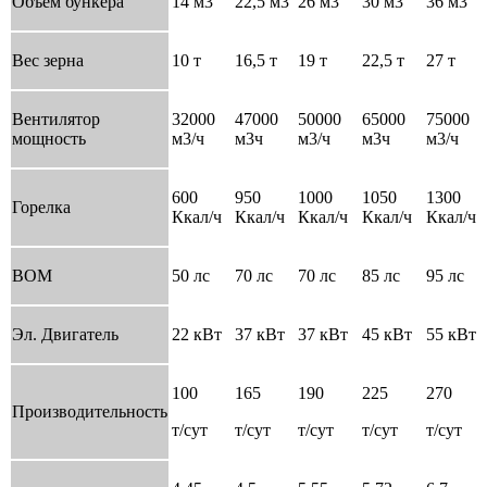
Объем бункера
14 м3
22,5 м3
26 м3
30 м3
36 м3
Вес зерна
10 т
16,5 т
19 т
22,5 т
27 т
Вентилятор
32000
47000
50000
65000
75000
мощность
м3/ч
м3ч
м3/ч
м3ч
м3/ч
600
950
1000
1050
1300
Горелка
Ккал/ч
Ккал/ч
Ккал/ч
Ккал/ч
Ккал/ч
ВОМ
50 лс
70 лс
70 лс
85 лс
95 лс
Эл. Двигатель
22 кВт
37 кВт
37 кВт
45 кВт
55 кВт
100
165
190
225
270
Производительность
т/сут
т/сут
т/сут
т/сут
т/сут