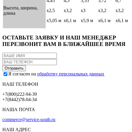
4,45
4,5
5,55
5,72
6,7
Высота, ширина,
х2,5
х3,2
х3
х3,2
х3,2
длина
х5,05 м
х6,1 м
х5,9 м
х6,1 м
х6,1 м
ОСТАВЬТЕ ЗАЯВКУ И НАШ МЕНЕДЖЕР
ПЕРЕЗВОНИТ ВАМ В БЛИЖАЙШЕЕ ВРЕМЯ
Я согласен на
обработку персональных данных
НАШ ТЕЛЕФОН
+7(800)222-94-39
+7(8442)78-04-34
НАША ПОЧТА
commerce@service-south.ru
НАШ АДРЕС