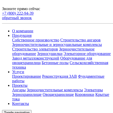
Звоните прямо сейчас
+7 (800) 222-94-39
обратный звонок
О компании
Продукция
Собственное производство
Строительство ангаров
Зерноочистительные и зерносушильные комплексы
Строительство элеваторов
Зерноочистительное
оборудование
Зерносушилки
Элеваторное оборудование
Завод металлоконструкций
Оборудование для
овощехранилищ
Бетонные полы
Сельскохозяйственная
техника
Услуги
Проектирование
Реконструкция ЗАВ
Фундаментные
работы
Проекты
Ангары
Зерноочистительные комплексы
Элеваторы
Зернохранилище
Овощехранилищe
Коровники
Крытые
тока
Контакты
Toggle navigation