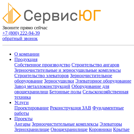
Звоните прямо сейчас
+7 (800) 222-94-39
обратный звонок
О компании
Продукция
Собственное производство
Строительство ангаров
Зерноочистительные и зерносушильные комплексы
Строительство элеваторов
Зерноочистительное
оборудование
Зерносушилки
Элеваторное оборудование
Завод металлоконструкций
Оборудование для
овощехранилищ
Бетонные полы
Сельскохозяйственная
техника
Услуги
Проектирование
Реконструкция ЗАВ
Фундаментные
работы
Проекты
Ангары
Зерноочистительные комплексы
Элеваторы
Зернохранилище
Овощехранилищe
Коровники
Крытые