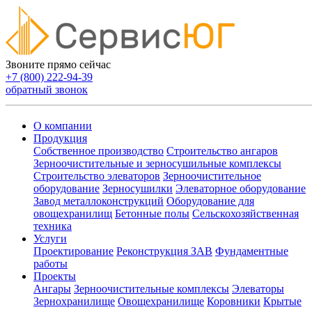
Звоните прямо сейчас
+7 (800) 222-94-39
обратный звонок
О компании
Продукция
Собственное производство
Строительство ангаров
Зерноочистительные и зерносушильные комплексы
Строительство элеваторов
Зерноочистительное
оборудование
Зерносушилки
Элеваторное оборудование
Завод металлоконструкций
Оборудование для
овощехранилищ
Бетонные полы
Сельскохозяйственная
техника
Услуги
Проектирование
Реконструкция ЗАВ
Фундаментные
работы
Проекты
Ангары
Зерноочистительные комплексы
Элеваторы
Зернохранилище
Овощехранилищe
Коровники
Крытые