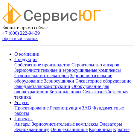
Звоните прямо сейчас
+7 (800) 222-94-39
обратный звонок
О компании
Продукция
Собственное производство
Строительство ангаров
Зерноочистительные и зерносушильные комплексы
Строительство элеваторов
Зерноочистительное
оборудование
Зерносушилки
Элеваторное оборудование
Завод металлоконструкций
Оборудование для
овощехранилищ
Бетонные полы
Сельскохозяйственная
техника
Услуги
Проектирование
Реконструкция ЗАВ
Фундаментные
работы
Проекты
Ангары
Зерноочистительные комплексы
Элеваторы
Зернохранилище
Овощехранилищe
Коровники
Крытые