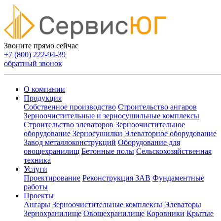
Звоните прямо сейчас
+7 (800) 222-94-39
обратный звонок
О компании
Продукция
Собственное производство
Строительство ангаров
Зерноочистительные и зерносушильные комплексы
Строительство элеваторов
Зерноочистительное
оборудование
Зерносушилки
Элеваторное оборудование
Завод металлоконструкций
Оборудование для
овощехранилищ
Бетонные полы
Сельскохозяйственная
техника
Услуги
Проектирование
Реконструкция ЗАВ
Фундаментные
работы
Проекты
Ангары
Зерноочистительные комплексы
Элеваторы
Зернохранилище
Овощехранилищe
Коровники
Крытые