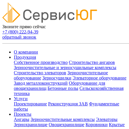
Звоните прямо сейчас
+7 (800) 222-94-39
обратный звонок
О компании
Продукция
Собственное производство
Строительство ангаров
Зерноочистительные и зерносушильные комплексы
Строительство элеваторов
Зерноочистительное
оборудование
Зерносушилки
Элеваторное оборудование
Завод металлоконструкций
Оборудование для
овощехранилищ
Бетонные полы
Сельскохозяйственная
техника
Услуги
Проектирование
Реконструкция ЗАВ
Фундаментные
работы
Проекты
Ангары
Зерноочистительные комплексы
Элеваторы
Зернохранилище
Овощехранилищe
Коровники
Крытые